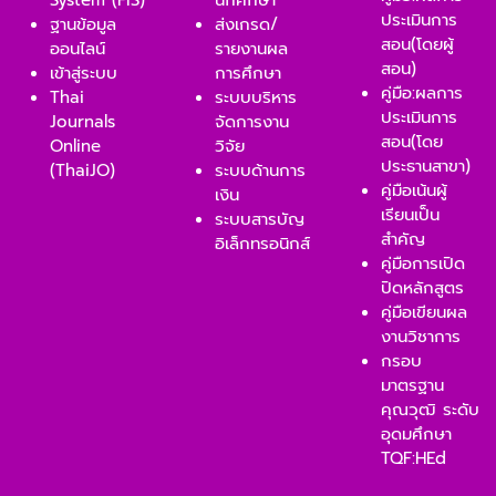
System (FIS)
นักศึกษา
ประเมินการ
ฐานข้อมูล
ส่งเกรด/
สอน(โดยผู้
ออนไลน์
รายงานผล
สอน)
เข้าสู่ระบบ
การศึกษา
คู่มือ:ผลการ
Thai
ระบบบริหาร
ประเมินการ
Journals
จัดการงาน
สอน(โดย
Online
วิจัย
ประธานสาขา)
(ThaiJO)
ระบบด้านการ
คู่มือเน้นผู้
เงิน
เรียนเป็น
ระบบสารบัญ
สำคัญ
อิเล็กทรอนิกส์
คู่มือการเปิด
ปิดหลักสูตร
คู่มือเขียนผล
งานวิชาการ
กรอบ
มาตรฐาน
คุณวุฒิ ระดับ
อุดมศึกษา
TQF:HEd