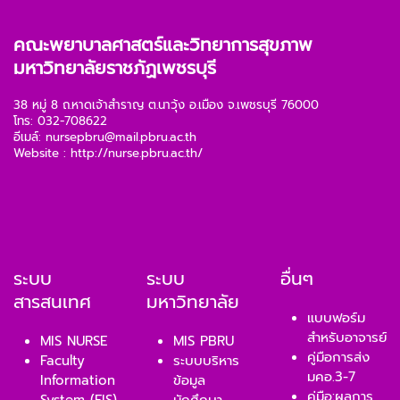
คณะพยาบาลศาสตร์และวิทยาการสุขภาพ
มหาวิทยาลัยราชภัฏเพชรบุรี
38 หมู่ 8 ถ.หาดเจ้าสำราญ ต.นาวุ้ง อ.เมือง จ.เพชรบุรี 76000
โทร: 032-708622
อีเมล์:
nursepbru@mail.pbru.ac.th
Website :
http://nurse.pbru.ac.th/
ระบบ
ระบบ
อื่นๆ
สารสนเทศ
มหาวิทยาลัย
แบบฟอร์ม
สำหรับอาจารย์
MIS NURSE
MIS PBRU
คู่มือการส่ง
Faculty
ระบบบริหาร
มคอ.3-7
Information
ข้อมูล
คู่มือ:ผลการ