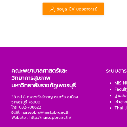
ข้อมูล CV ของอาจารย์
คณะพยาบาลศาสตร์และ
ระบบสา
วิทยาการสุขภาพ
MIS N
มหาวิทยาลัยราชภัฏเพชรบุรี
Facult
ฐานข้อ
38 หมู่ 8 ถ.หาดเจ้าสำราญ ต.นาวุ้ง อ.เมือง
เข้าสู่ร
จ.เพชรบุรี 76000
โทร: 032-708622
Thai J
อีเมล์:
nursepbru@mail.pbru.ac.th
Website :
http://nurse.pbru.ac.th/