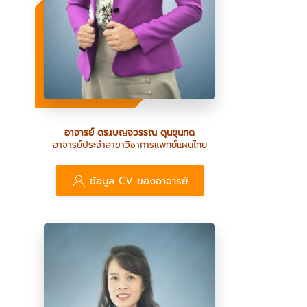
อาจารย์ ดร.เบญจวรรณ ดุนขุนทด
อาจารย์ประจำสาขาวิชาการแพทย์แผนไทย
ข้อมูล CV ของอาจารย์