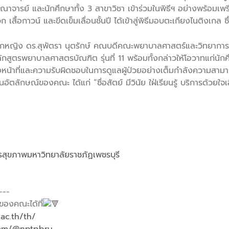
ณาจารย์ และนักศึกษาทั้ง 3 สาขาวิชา เข้าร่วมในพิธีฯ อย่างพร้อมเพ
สื้อกาวน์ และขีดเข็มเลื่อนชั้นปี ได้เข้าสู่พิธีมอบตะเกียงไนติงเกล ซ
อเอกหญิง ดร.สุพัตรา นุตรักษ์ คณบดีคณะพยาบาลศาสตร์และวิทยาการสุ
ักสูตรพยาบาลศาสตรบัณฑิต รุ่นที่ 11 พร้อมทั้งกล่าวให้โอวาทแก่นัก
ึงหน้าที่และความรับผิดชอบในการดูแลผู้ป่วยอย่างเต็มกำลังความสามา
นอัตลักษณ์ของคณะ ได้แก่ “ซื่อสัตย์ มีวินัย ใฝ่เรียนรู้ บริการด้วยใ
ุขภาพมหาวิทยาลัยราชภัฏเพชรบุรี
---
ของคณะได้ที่
.ac.th/th/
com/@nptpbru