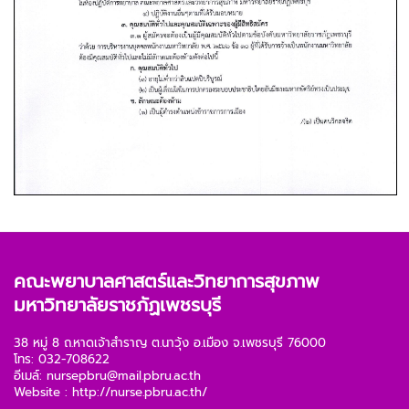
คณะพยาบาลศาสตร์และวิทยาการสุขภาพ
มหาวิทยาลัยราชภัฏเพชรบุรี
38 หมู่ 8 ถ.หาดเจ้าสำราญ ต.นาวุ้ง อ.เมือง จ.เพชรบุรี 76000
โทร: 032-708622
อีเมล์:
nursepbru@mail.pbru.ac.th
Website :
http://nurse.pbru.ac.th/