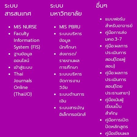
ระบบ
ระบบ
อื่นๆ
สารสนเทศ
มหาวิทยาลัย
แบบฟอร์ม
สำหรับอาจารย์
MIS NURSE
MIS PBRU
คู่มือการส่ง
Faculty
ระบบบริหาร
มคอ.3-7
Information
ข้อมูล
คู่มือ:ผลการ
System (FIS)
นักศึกษา
ประเมินการ
ฐานข้อมูล
ส่งเกรด/
สอน(โดยผู้
ออนไลน์
รายงานผล
สอน)
เข้าสู่ระบบ
การศึกษา
คู่มือ:ผลการ
Thai
ระบบบริหาร
ประเมินการ
Journals
จัดการงาน
สอน(โดย
Online
วิจัย
ประธานสาขา)
(ThaiJO)
ระบบด้านการ
คู่มือเน้นผู้
เงิน
เรียนเป็น
ระบบสารบัญ
สำคัญ
อิเล็กทรอนิกส์
คู่มือการเปิด
ปิดหลักสูตร
คู่มือเขียนผล