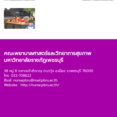
คณะพยาบาลศาสตร์และวิทยาการสุขภาพ
มหาวิทยาลัยราชภัฏเพชรบุรี
38 หมู่ 8 ถ.หาดเจ้าสำราญ ต.นาวุ้ง อ.เมือง จ.เพชรบุรี 76000
โทร: 032-708622
อีเมล์:
nursepbru@mail.pbru.ac.th
Website :
http://nurse.pbru.ac.th/